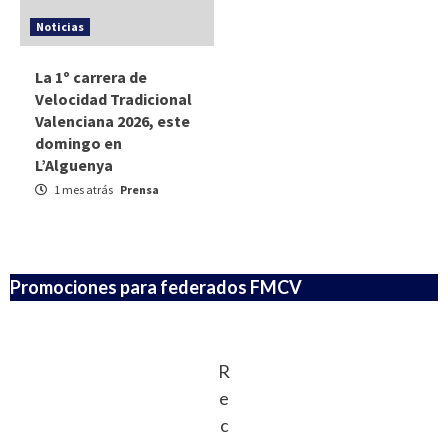
Noticias
La 1º carrera de
Velocidad Tradicional
Valenciana 2026, este
domingo en
L’Alguenya
1 mes atrás
Prensa
Promociones para federados FMCV
R
e
c