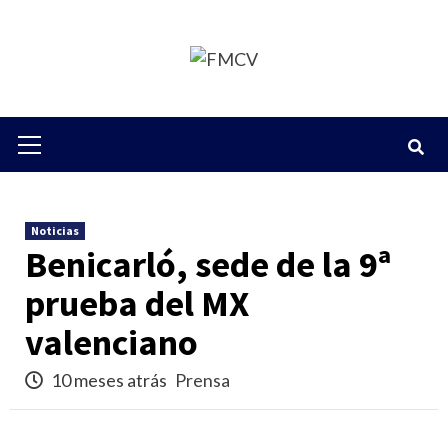
Saltar
al
contenido
Menú
primario
Noticias
Benicarló, sede de la 9ª
prueba del MX
valenciano
10 meses atrás
Prensa