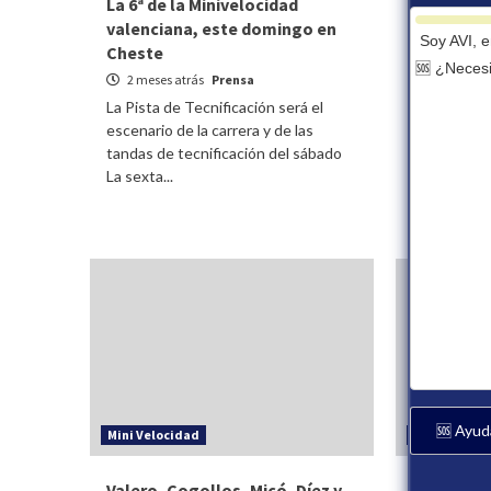
La 6ª de la Minivelocidad
MV Albaid
valenciana, este domingo en
Miquel y A
Soy AVI,
Cheste
3 meses a
🆘 ¿Necesi
2 meses atrás
Prensa
El Memorial
este doming
La Pista de Tecnificación será el
autonómica 
escenario de la carrera y de las
Campeonato 
tandas de tecnificación del sábado
La sexta...
🆘 Ayud
Mini Velocidad
Mini Veloci
Valero, Cogollos, Micó, Díez y
Tandas de