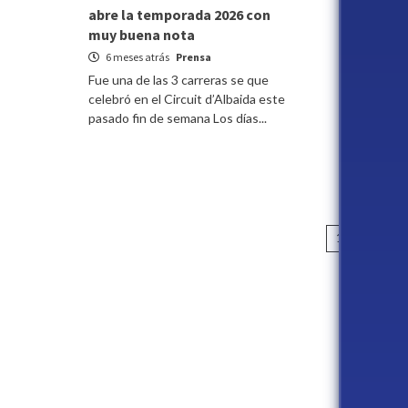
abre la temporada 2026 con
2025 se de
muy buena nota
Circuit
6 meses atrás
Prensa
8 meses a
Fue una de las 3 carreras se que
La 14ª carr
celebró en el Circuit d’Albaida este
celebró en 
pasado fin de semana Los días...
El Campeon
la Comunida
Pagina
1
2
3
de
entrad