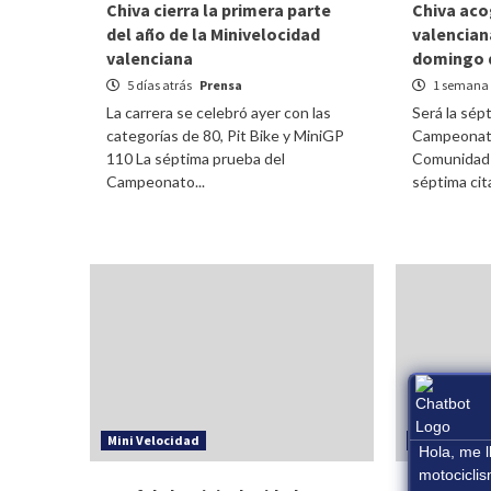
Chiva cierra la primera parte
Chiva aco
del año de la Minivelocidad
valencian
valenciana
domingo 
5 días atrás
Prensa
1 semana 
La carrera se celebró ayer con las
Será la sép
categorías de 80, Pit Bike y MiniGP
Campeonato
110 La séptima prueba del
Comunidad V
Campeonato...
séptima cita
Mini Velocidad
Mini Veloci
Hola, me 
motocicli