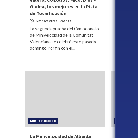
Gadea, los mejores en la Pista
Miniveloc
de Tecnificación
6 meses a
6 meses atrás
Prensa
El sábado s
desde las 0
La segunda prueba del Campeonato
Pista de Tec
de Minivelocidad de la Comunitat
Ricardo Tor
Valenciana se celebró este pasado
domingo Por fin con el...
Mini Velocidad
Mini Veloci
La Minivelocidad de Albaida
La Minive