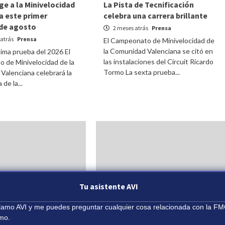
ge a la Minivelocidad
La Pista de Tecnificación
a este primer
celebra una carrera brillante
de agosto
2 meses atrás
Prensa
atrás
Prensa
El Campeonato de Minivelocidad de
la Comunidad Valenciana se citó en
tima prueba del 2026 El
las instalaciones del Circuit Ricardo
 de Minivelocidad de la
Tormo La sexta prueba...
alenciana celebrará la
 de la...
Tu asistente AVI
dad
Mini Velocidad
llamo AVI y me puedes preguntar cualquier cosa relacionada con la FM
smo.