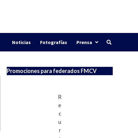
Noticias
Fotografías
Prensa
Promociones para federados FMCV
R
e
c
u
r