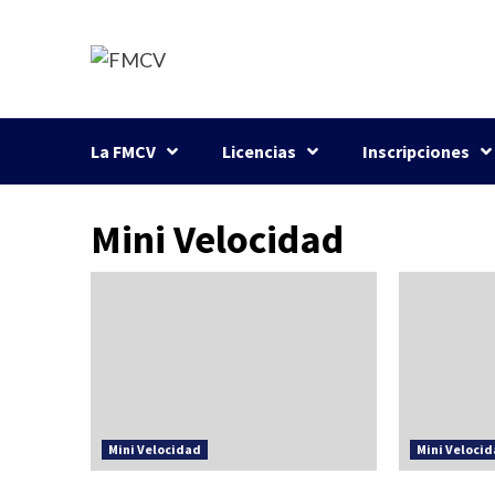
Saltar
al
contenido
La FMCV
Licencias
Inscripciones
Mini Velocidad
Mini Velocidad
Mini Veloci