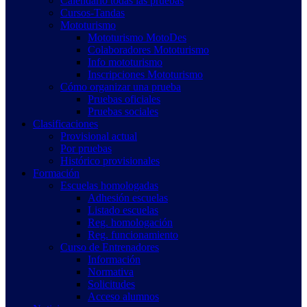
Calendario todas las pruebas
Cursos-Tandas
Mototurismo
Mototurismo MotoDes
Colaboradores Mototurismo
Info mototurismo
Inscripciones Mototurismo
Cómo organizar una prueba
Pruebas oficiales
Pruebas sociales
Clasificaciones
Provisional actual
Por pruebas
Histórico provisionales
Formación
Escuelas homologadas
Adhesión escuelas
Listado escuelas
Reg. homologación
Reg. funcionamiento
Curso de Entrenadores
Información
Normativa
Solicitudes
Acceso alumnos