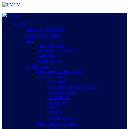
Saltar
al
contenido
Menú
primario
La FMCV
Saluda del Presidente
Logotipos oficiales
Staff
Junta Directiva
Comisiones Deportivas
Asamblea
Organigrama
Reglamentos
Reglamentos Deportivos
Por especialidad
Velocidad
Velocidad tradicional 2026
MiniVelocidad
MiniMotard
Motocross
TT-E
TT-TR
Mototurismo
Reglamentos Técnicos
Carburantes