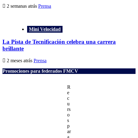
2 semanas atrás
Prensa
Mini Velocidad
La Pista de Tecnificación celebra una carrera
brillante
2 meses atrás
Prensa
Promociones para federados FMCV
R
e
c
u
rs
o
s
p
ar
a