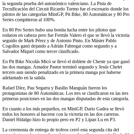
la segunda prueba del autonómico valenciano. La Pista de
Tecnificación del Circuit Ricardo Tormo fue el escenario donde los
pilotos de las categorías MiniGP, Pit Bike, 80 Automáticas y 80 Pro
Series compitieron al 100%.
En 80 Pro Series hubo una bonita lucha entre los pilotos que
rodaron en cabeza pero fue Fermín Valero el que se llevó la victoria
seguido de Mark Pérez y de Antonio Pinto. En Máster Pablo
Cogollos ganó dejando a Adrián Fabregat como segundo y a
Salvador Miquel como tercer clasificado.
En Pit Bike Nicolás Micó se llevó el doblete de Cheste ya que ganó
las dos mangas. Amador Pastor terminó segundo y Jesús Chelet
tercero aun siendo penalizado en la primera manga por haberse
adelantado en la salida.
Rafael Díez, Pau Segarra y Basilio Manguán fueron los
protagonistas de 80 Automáticas. Los tres se clasificaron en las tres
primeras posiciones en las dos mangas disputadas de esta categoría.
En cuanto a los más pequeños, en MiniGP, Dario Gadea se llevó
todos los honores al hacerse con la victoria en las dos carreras.
Daniel Hidalgo hizo lo propio pero en P2 y Lipan Lu en P3.
La ceremonia de entrega de trofeos cerró esta segunda cita del