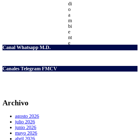
di
o
a
m
bi
e
nt
e
Canal Whatsapp M.D.
Canales Telegram FMCV
Archivo
agosto 2026
julio 2026
junio 2026
mayo 2026
abril 2026