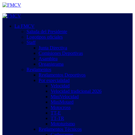
Saltar
al
contenido
Menú
primario
La FMCV
Saluda del Presidente
Logotipos oficiales
Staff
Junta Directiva
Comisiones Deportivas
Asamblea
Organigrama
Reglamentos
Reglamentos Deportivos
Por especialidad
Velocidad
Velocidad tradicional 2026
MiniVelocidad
MiniMotard
Motocross
TT-E
TT-TR
Mototurismo
Reglamentos Técnicos
Carburantes