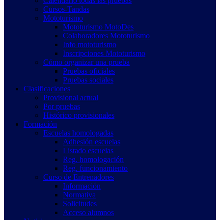
Calendario todas las pruebas
Cursos-Tandas
Mototurismo
Mototurismo MotoDes
Colaboradores Mototurismo
Info mototurismo
Inscripciones Mototurismo
Cómo organizar una prueba
Pruebas oficiales
Pruebas sociales
Clasificaciones
Provisional actual
Por pruebas
Histórico provisionales
Formación
Escuelas homologadas
Adhesión escuelas
Listado escuelas
Reg. homologación
Reg. funcionamiento
Curso de Entrenadores
Información
Normativa
Solicitudes
Acceso alumnos