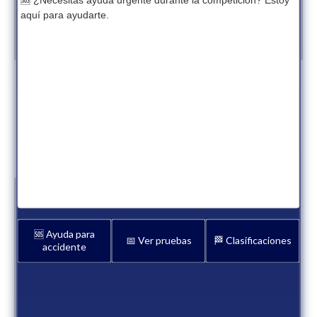
🆘 ¿Necesitas ayuda urgente durante la competición? Estoy
aquí para ayudarte.
Motocross
Motocross
El MX de Almenara da
David Braceras se
por finalizada la
lleva el MX de
primera parte de la
Benicarló en la
temporada
máxima categoría
3 semanas atrás
Prensa
2 meses atrás
Prensa
🆘 Ayuda para
📅 Ver pruebas
🏁 Clasificaciones
accidente