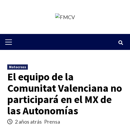
Saltar
al
contenido
Menú
primario
Motocross
El equipo de la
Comunitat Valenciana no
participará en el MX de
las Autonomías
2 años atrás
Prensa