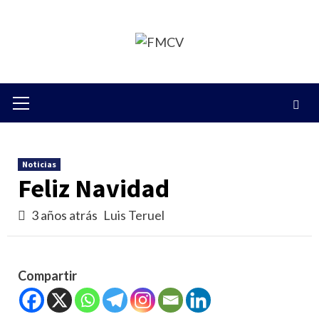
Saltar
al
contenido
Menú
primario
Noticias
Feliz Navidad
3 años atrás
Luis Teruel
Compartir