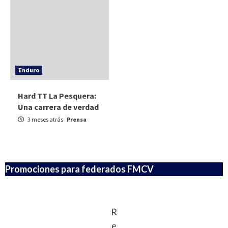
Enduro
Hard TT La Pesquera:
Una carrera de verdad
3 meses atrás
Prensa
Promociones para federados FMCV
R
e