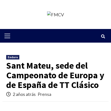
Saltar
al
contenido
Menú
primario
Enduro
Sant Mateu, sede del
Campeonato de Europa y
de España de TT Clásico
2 años atrás
Prensa