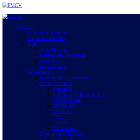
Saltar
al
contenido
Menú
primario
La FMCV
Saluda del Presidente
Logotipos oficiales
Staff
Junta Directiva
Comisiones Deportivas
Asamblea
Organigrama
Reglamentos
Reglamentos Deportivos
Por especialidad
Velocidad
Velocidad tradicional 2026
MiniVelocidad
MiniMotard
Motocross
TT-E
TT-TR
Mototurismo
Reglamentos Técnicos
Carburantes