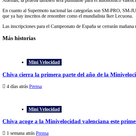
Además, la prueba también será puntuable para el autonómico valenci
En cuanto al Supermoto nacional las categorías son SM-PRO
que ya hay inscritos de renombre como el mundialista Iker Lecuona.
Las inscripciones para el Campeonato de España se cerrarán mañana mié
Más historias
Mini Velocidad
Chiva cierra la primera parte del año de la Minivelo
4 días atrás
Prensa
Mini Velocidad
Chiva acoge a la Minivelocidad valenciana este prim
1 semana atrás
Prensa