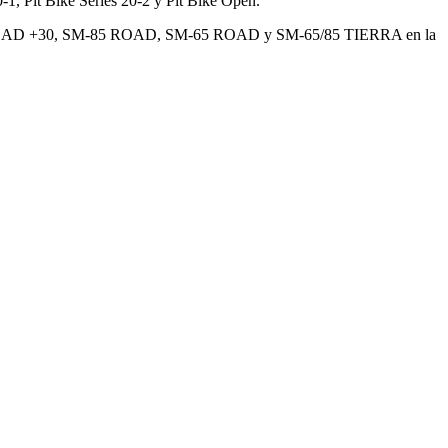
-1, Pit Bike Series 20-2 y Pit Bike Open.
-ROAD +30, SM-85 ROAD, SM-65 ROAD y SM-65/85 TIERRA en la