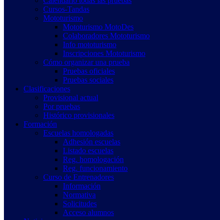
Calendario todas las pruebas
Cursos-Tandas
Mototurismo
Mototurismo MotoDes
Colaboradores Mototurismo
Info mototurismo
Inscripciones Mototurismo
Cómo organizar una prueba
Pruebas oficiales
Pruebas sociales
Clasificaciones
Provisional actual
Por pruebas
Histórico provisionales
Formación
Escuelas homologadas
Adhesión escuelas
Listado escuelas
Reg. homologación
Reg. funcionamiento
Curso de Entrenadores
Información
Normativa
Solicitudes
Acceso alumnos