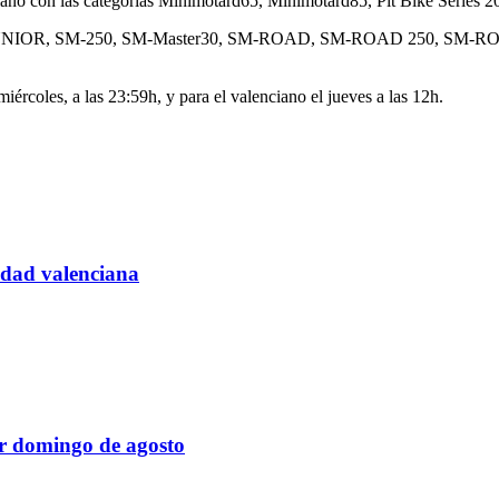
ano con las categorías Minimotard65, Minimotard85, Pit Bike Series 20
, SM-JUNIOR, SM-250, SM-Master30, SM-ROAD, SM-ROAD 250, SM
rcoles, a las 23:59h, y para el valenciano el jueves a las 12h.
cidad valenciana
er domingo de agosto