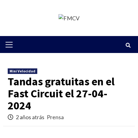
Saltar
al
contenido
Menú
primario
Mini Velocidad
Tandas gratuitas en el
Fast Circuit el 27-04-
2024
2 años atrás
Prensa