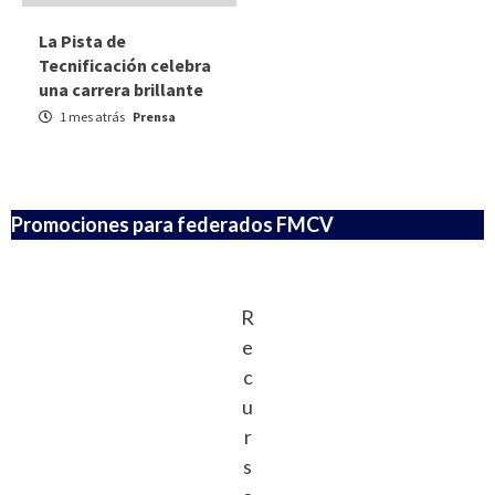
La Pista de
Tecnificación celebra
una carrera brillante
1 mes atrás
Prensa
Promociones para federados FMCV
R
e
c
u
r
s